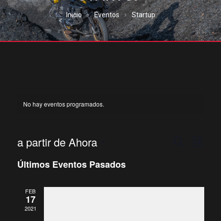
Inicio
Eventos
Startup
No hay eventos programados.
a partir de Ahora
N
N
B
L
u
i
S
s
Últimos Eventos Pasados
a
s
c
e
t
a
a
l
a
v
r
FEB
e
17
c
2021
e
c