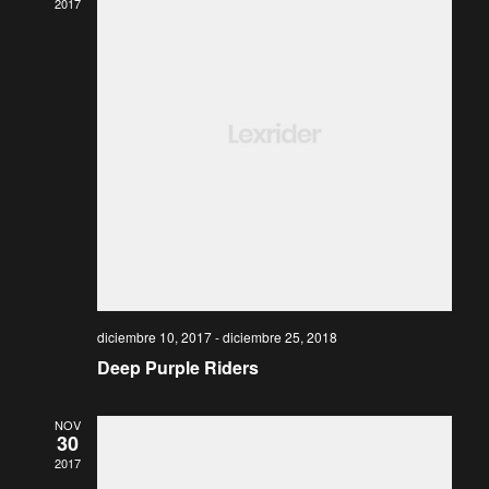
2017
i
n
s
d
t
a
e
s
b
d
e
diciembre 10, 2017
-
diciembre 25, 2018
ú
Deep Purple Riders
E
NOV
s
v
30
2017