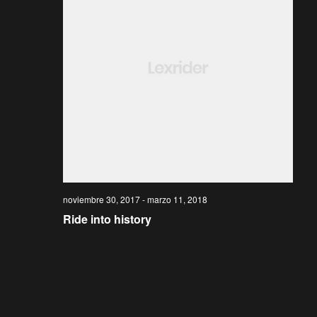
e
q
n
u
t
o
e
d
noviembre 30, 2017
-
marzo 11, 2018
a
Ride into history
y