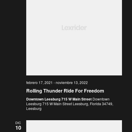
v
i
g
e
o
a
n
a
g
c
r
f
i
e
a
c
ó
h
a
c
n
febrero 17, 2021
-
noviembre 13, 2022
.
Rolling Thunder Ride For Freedom
d
Downtown Leesburg 715 W Main Street
Downtown
i
Leesburg 715 W Main Street Leesburg, Florida 34749,
e
Leesburg
ó
v
DIC
10