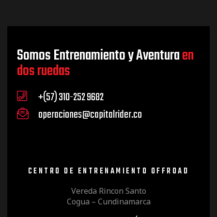
v
i
Somos Entrenamiento y Aventura
en
dos ruedas
s
+(57) 310-252 9682
t
operaciones@capitalrider.co
a
CENTRO DE ENTRENAMIENTO OFFROAD
s
Vereda Rincon Santo
Cogua – Cundinamarca