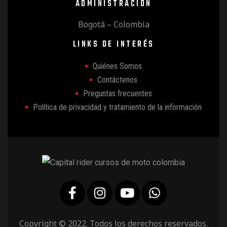
d
ADMINISTRACIÓN
Bogotá – Colombia
e
LINKS DE INTERÉS
E
Quiénes Somos
Contáctenos
Preguntas frecuentes
v
Política de privacidad y tratamiento de la información
e
n
t
Copyright © 2022. Todos los derechos reservados.