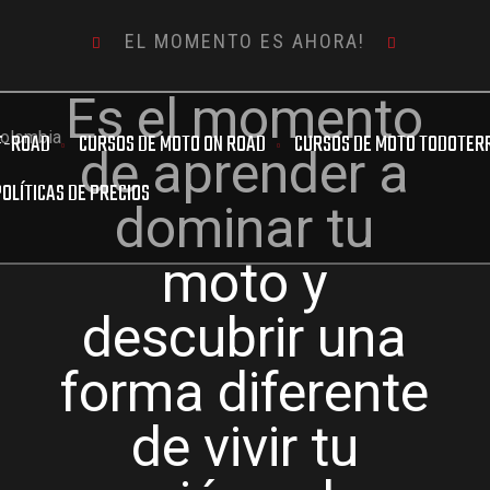
EL MOMENTO ES AHORA!
Es el momento
F-ROAD
CURSOS DE MOTO ON ROAD
CURSOS DE MOTO TODOTER
de aprender a
OLÍTICAS DE PRECIOS
dominar tu
moto y
descubrir una
forma diferente
de vivir tu