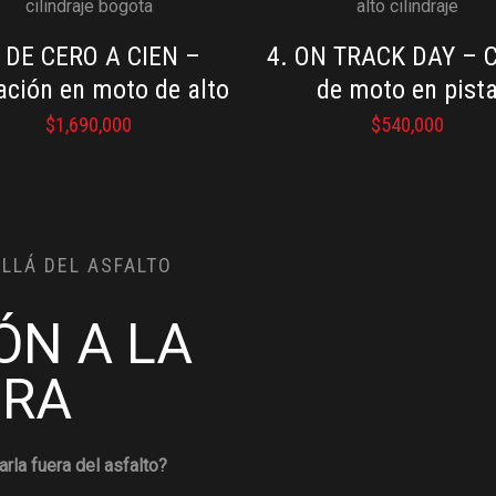
. DE CERO A CIEN –
4. ON TRACK DAY – 
iación en moto de alto
de moto en pist
cilindraje
$
1,690,000
$
540,000
OS TOURS Y TRAINING RIDE
ALLÁ DEL ASFALTO
ontinua después de un completo programa de entrenamiento c
ÓN A LA
URA
rla fuera del asfalto?